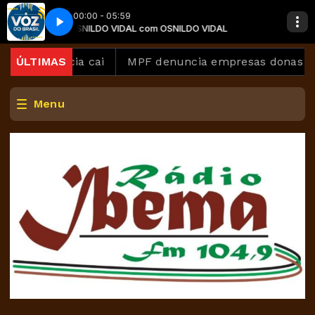
00:00 - 05:59
AL
OSNILDO VIDAL com OSNILDO VIDAL
A Voz do Brasil - Completo
lência cai
ÚLTIMAS
MPF denuncia empresas donas de estalei
Menu