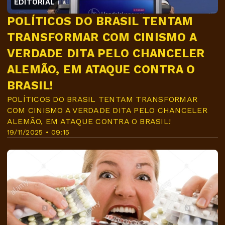
EDITORIAL
POLÍTICOS DO BRASIL TENTAM
TRANSFORMAR COM CINISMO A
VERDADE DITA PELO CHANCELER
ALEMÃO, EM ATAQUE CONTRA O
BRASIL!
POLÍTICOS DO BRASIL TENTAM TRANSFORMAR
COM CINISMO A VERDADE DITA PELO CHANCELER
ALEMÃO, EM ATAQUE CONTRA O BRASIL!
19/11/2025 • 09:15