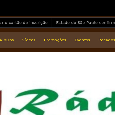
o de inscrição
Estado de São Paulo confirma 23 caso
Álbuns
Vídeos
Promoções
Eventos
Recado