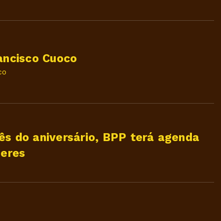
rancisco Cuoco
co
ês do aniversário, BPP terá agenda
heres