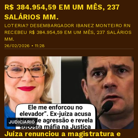
R$ 384.954,59 EM UM MÊS, 237
SALÁRIOS MM.
LOTERIA? DESEMBARGADOR IBANEZ MONTEIRO RN
RECEBEU R$ 384.954,59 EM UM MÊS, 237 SALÁRIOS
MM.
26/02/2026 • 11:28
JUDICIARIO
Juíza renunciou a magistratura e