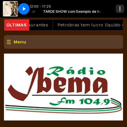
12:00 - 17:25
emplo de locutor
use You Loved Me
TARDE SHOW com Exemplo de locutor
Céline Dion - Because You Loved Me
res e restaurantes
ÚLTIMAS
Petrobras tem lucro líquido de R
Menu