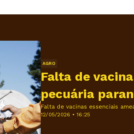
AGRO
Falta de vacin
pecuária para
Falta de vacinas essenciais ame
12/05/2026 • 16:25