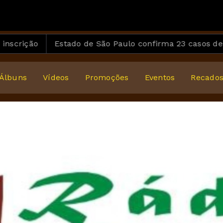
Exemplo de locutor
ntão - Louco por Fandango (2)
Estado de São Paulo confirma 23 casos de sarampo; 
Álbuns
Vídeos
Promoções
Eventos
Recado