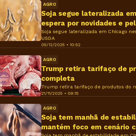
AGRO
Soja segue lateralizada em
espera por novidades e pe
Soja segue lateralizada em Chicago nes
USDA
05/12/2025 • 10:52
AGRO
Trump retira tarifaço de p
completa
Trump retira tarifaço de produtos do n
21/11/2025 • 09:15
AGRO
Soja tem manhã de estabil
mantém foco em cenário c
Soja tem manhã de estabilidade em Ch