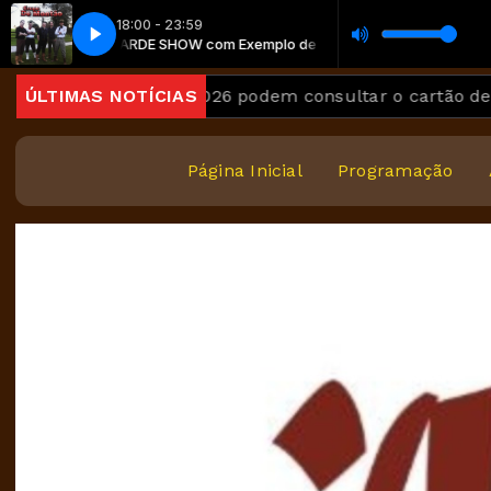
18:00 - 23:59
Grupo de Montão - Louco por Fandango (2)
TARDE SHOW com Exemplo de locutor
TARDE SHOW com 
Grupo de Mo
o Encceja 2026 podem consultar o cartão de inscrição
ÚLTIMAS NOTÍCIAS
Página Inicial
Programação