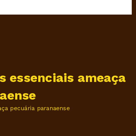
as essenciais ameaça
naense
aça pecuária paranaense