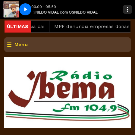
00:00 - 05:59
Campereada
IDAL
OSNILDO VIDAL com OSNILDO VIDAL
Nilton Ferreira - Quadros de Uma Campereada
mplência cai
ÚLTIMAS
MPF denuncia empresas donas de estale
Menu