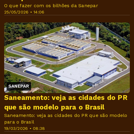
O que fazer com os bilhões da Sanepar
25/05/2026 • 14:06
SANEPAR
Saneamento: veja as cidades do PR
que são modelo para o Brasil
Saneamento: veja as cidades do PR que são modelo
para o Brasil
19/03/2026 • 08:38