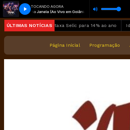
TOCANDO AGORA
Esperando na Janela (Ao Vivo em Goiânia)
HOW com Exemplo de locutor
O VIDAL com OSNILDO VIDAL
OSNILDO VIDAL com OSNILDO VIDAL
TARDE SHOW com Exemplo de locutor
Traia Véia - Nova York Esperan
ão, Copom baixa taxa Selic para 14% ao ano
ÚLTIMAS NOTÍCIAS
Ideb mo
Página Inicial
Programação