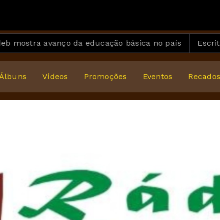
do na Janela (Ao Vivo em Goiânia)
stra avanço da educação básica no país
Escrito e a
Álbuns
Vídeos
Promoções
Eventos
Recado