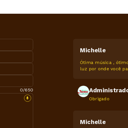
Michelle
Ótima música , ótimo
luz por onde você p
Administrad
0/650
Obrigado
Michelle