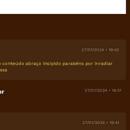
27/01/2024 • 19:42
 conteúdo abraço insípido parabéns por inradiar
assa
27/01/2024 • 19:51
or
27/01/2024 • 19:41