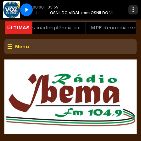
00:00 - 05:59
om OSNILDO VIDAL
Completo
OSNILDO VIDAL com OSNILDO VIDAL
A Voz do Brasil - Completo
ra 82%, mas inadimplência cai
ÚLTIMAS
MPF denuncia empres
Menu