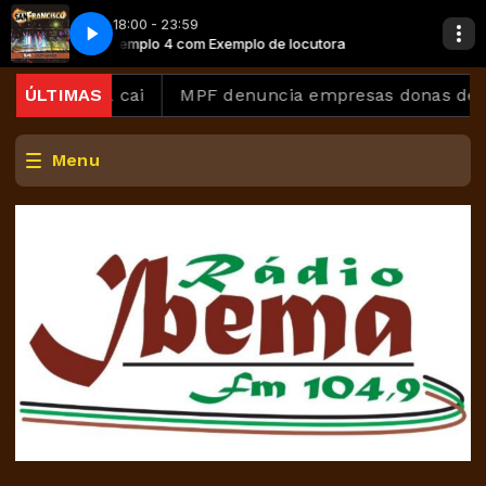
18:00 - 23:59
rancisco
ra
Exemplo 4 com Exemplo de locutora
07 Faz um 0800 - Ao Vivo Musical San Francisco
ncia cai
ÚLTIMAS
MPF denuncia empresas donas de estaleiro
Menu