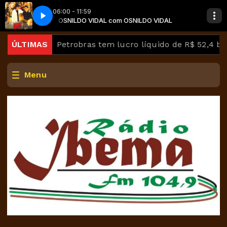
06:00 - 11:59
VIDAL
Solidão
OSNILDO VIDAL com OSNILDO VIDAL
Chitãozinho & Xororó - Frio Da Solidão
es
ÚLTIMAS
Petrobras tem lucro líquido de R$ 52,4 bi no segu
Menu