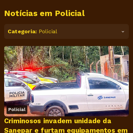
Notícias em Policial
Categoria:
Policial
Policial
Criminosos invadem unidade da
Sanepar e furtam equipamentos em