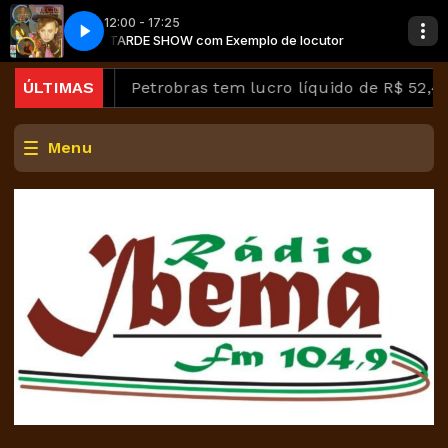
12:00 - 17:25
cutor
n
TARDE SHOW com Exemplo de locutor
Culture Club - Karma Chameleon
ntes
ÚLTIMAS
Petrobras tem lucro líquido de R$ 52,4 bi no se
Menu