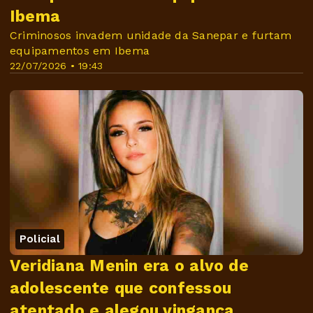
Ibema
Criminosos invadem unidade da Sanepar e furtam
equipamentos em Ibema
22/07/2026 • 19:43
Policial
Veridiana Menin era o alvo de
adolescente que confessou
atentado e alegou vingança