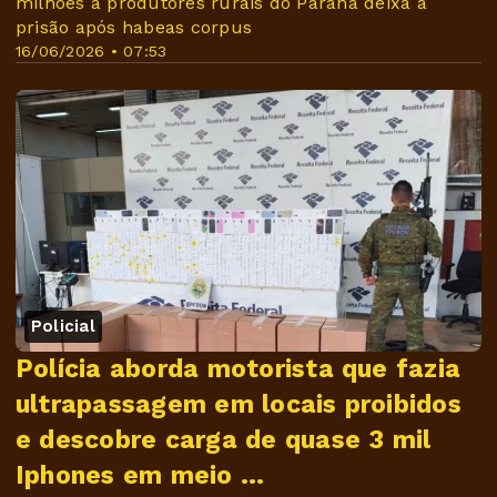
milhões a produtores rurais do Paraná deixa a
prisão após habeas corpus
16/06/2026 • 07:53
Policial
Polícia aborda motorista que fazia
ultrapassagem em locais proibidos
e descobre carga de quase 3 mil
Iphones em meio ...