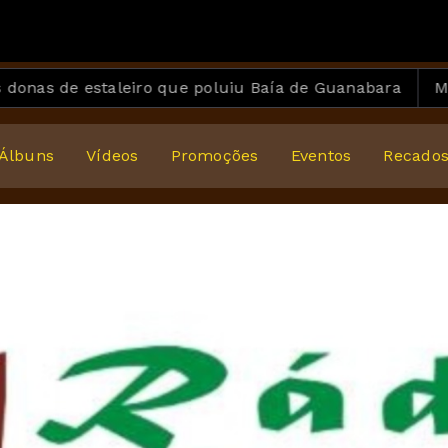
 estaleiro que poluiu Baía de Guanabara
Medicamen
Álbuns
Vídeos
Promoções
Eventos
Recado