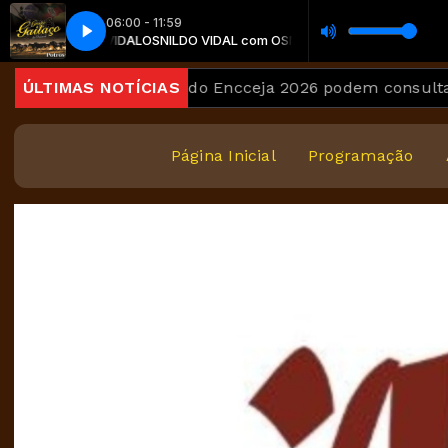
06:00 - 11:59
o - 6º CD - Potros
 OSNILDO VIDAL
OSNILDO VIDAL com OSNILDO VIDAL
Fandango Bueno - Grupo Gaitaço - 6º CD - Potros
ÚLTIMAS NOTÍCIAS
Candidatos do Encceja 2026 podem consultar o cartã
Página Inicial
Programação