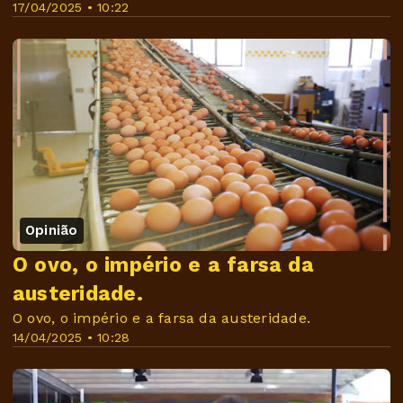
17/04/2025 • 10:22
Opinião
O ovo, o império e a farsa da
austeridade.
O ovo, o império e a farsa da austeridade.
14/04/2025 • 10:28