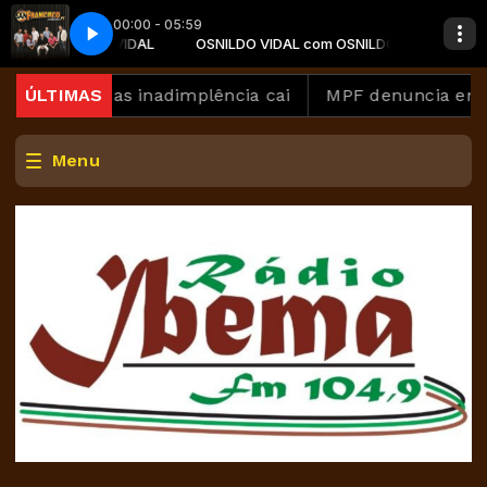
00:00 - 05:59
L com OSNILDO VIDAL
e Musical San Francisco
OSNILDO VIDAL com OSNILDO VIDAL
01 Fala pra Ele Musical San Francisco
ara 82%, mas inadimplência cai
ÚLTIMAS
MPF denuncia empre
Menu