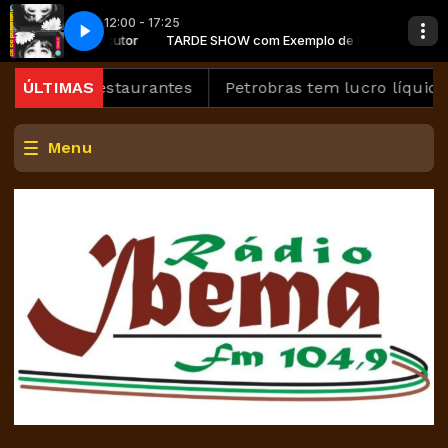
12:00 - 17:25
 Exemplo de locutor
inally
TARDE SHOW com Exemplo de locutor
Cece Peniston - Finally
m bares e restaurantes
ÚLTIMAS
Petrobras tem lucro líquido 
Menu