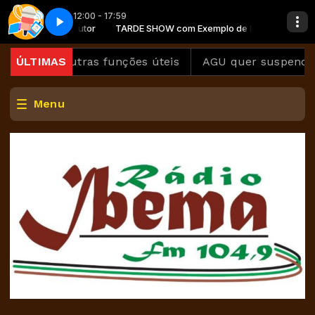
12:00 - 17:59
Exemplo de locutor
 Parte 1
TARDE SHOW com Exemplo de locutor
Jornal A Notícia - Parte 1
 conheça outras funções úteis
ÚLTIMAS
AGU quer suspender a
Menu