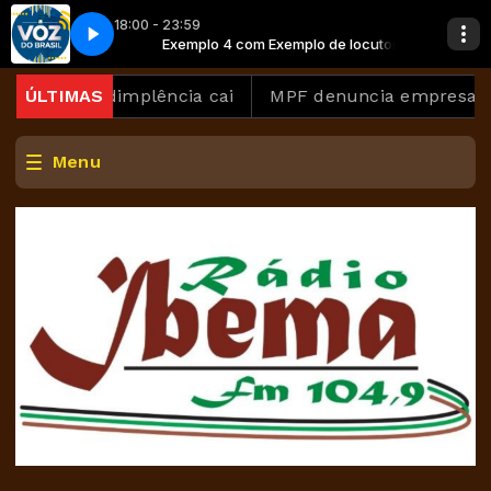
18:00 - 23:59
 de locutora
eto
Exemplo 4 com Exemplo de locutora
A Voz do Brasil - Completo
as inadimplência cai
ÚLTIMAS
MPF denuncia empresas donas 
Menu