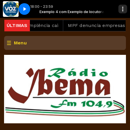
18:00 - 23:59
de locutora
to
Exemplo 4 com Exemplo de locutora
A Voz do Brasil - Completo
as inadimplência cai
ÚLTIMAS
MPF denuncia empresas donas d
Menu