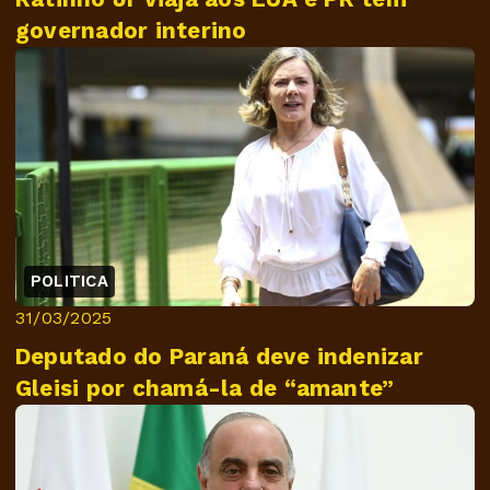
governador interino
POLITICA
31/03/2025
Deputado do Paraná deve indenizar
Gleisi por chamá-la de “amante”