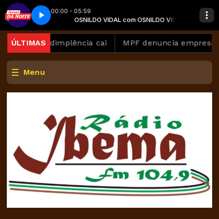
00:00 - 05:59
SNILDO VIDAL
 2
OSNILDO VIDAL com OSNILDO VIDAL
Jornal da Noite - Parte 2
mas inadimplência cai
ÚLTIMAS
MPF denuncia empresas donas
Menu