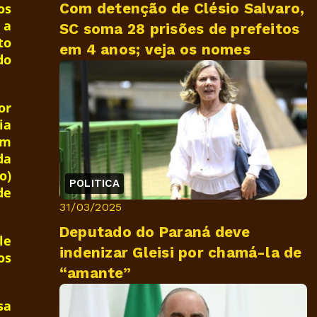
Com detenção de Clésio Salvaro,
os
 a
SC soma 28 prisões de prefeitos
to
em 4 anos; veja os nomes
do
or
ia
em
da
o)
POLITICA
de
31/03/2025
Deputado do Paraná deve
le
indenizar Gleisi por chamá-la de
os
“amante”
sa