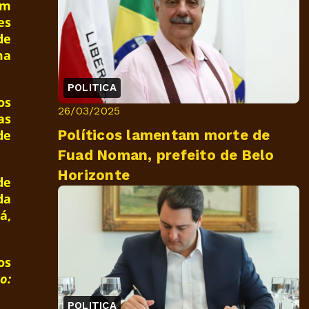
om
es
de
ma
POLITICA
os
26/03/2025
as
Políticos lamentam morte de
de
Fuad Noman, prefeito de Belo
Horizonte
de
da
á,
os
o:
POLITICA