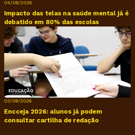
04/08/2026
Impacto das telas na saúde mental já é
debatido em 80% das escolas
EDUCAÇÃO
03/08/2026
Encceja 2026: alunos já podem
consultar cartilha de redação