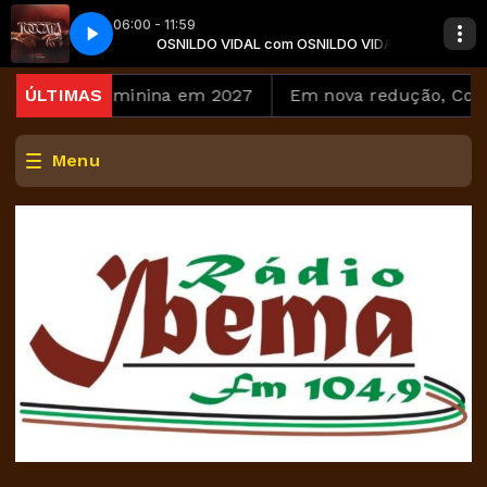
06:00 - 11:59
dio-converter.com)
NILDO VIDAL
OSNILDO VIDAL com OSNILDO VIDAL
OrssattoZancoo (online-audio-converter.com)
 Copa Feminina em 2027
ÚLTIMAS
Em nova redução, Copom bai
Menu