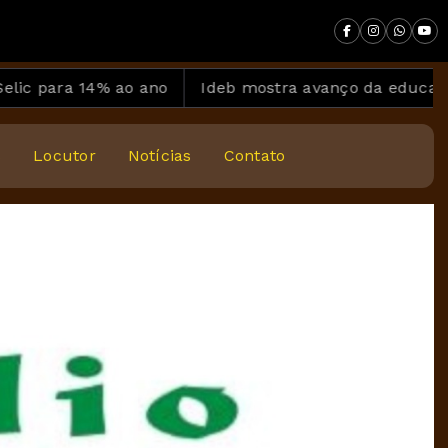
14% ao ano
Ideb mostra avanço da educação básica 
s
Locutor
Notícias
Contato