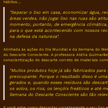
hábitos…
"Separar o lixo em casa, economizar água, red
áreas verdes, não jogar lixo nas ruas são at
momento, portanto, de emergência climática,
para o que está acontecendo com nossos recu
na defesa da natureza".
Alinhada às ações do Dia Mundial e da Semana do Me
do Descarte Consciente. A professora Aldira Guimarãe
conscientização do descarte correto de materiais com
"Muitos produtos hoje já são fabricados para
preocupante. Porque o resultado disso é uma
gerados e, quando esses resíduos são desca
os solos, os rios, os lençóis freáticos e at
Semana do Descarte Consciente são tão releva
E você sabe como descartar corretamente o seu lixo el