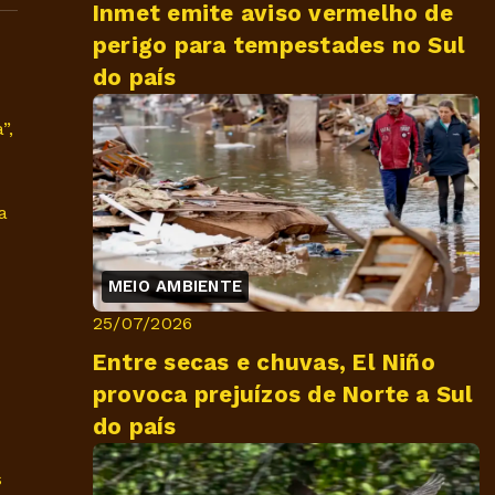
Inmet emite aviso vermelho de
perigo para tempestades no Sul
do país
”,
a
MEIO AMBIENTE
25/07/2026
Entre secas e chuvas, El Niño
provoca prejuízos de Norte a Sul
do país
s