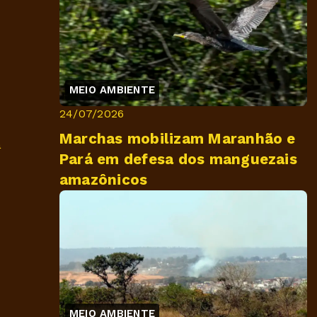
MEIO AMBIENTE
24/07/2026
Marchas mobilizam Maranhão e
a
Pará em defesa dos manguezais
amazônicos
MEIO AMBIENTE