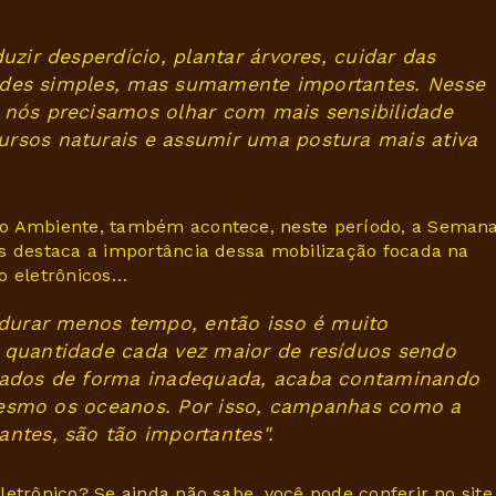
uzir desperdício, plantar árvores, cuidar das
itudes simples, mas sumamente importantes. Nesse
 nós precisamos olhar com mais sensibilidade
rsos naturais e assumir uma postura mais ativa
io Ambiente, também acontece, neste período, a Seman
s destaca a importância dessa mobilização focada na
o eletrônicos…
 durar menos tempo, então isso é muito
 quantidade cada vez maior de resíduos sendo
rtados de forma inadequada, acaba contaminando
é mesmo os oceanos. Por isso, campanhas como a
ntes, são tão importantes".
etrônico? Se ainda não sabe, você pode conferir no site