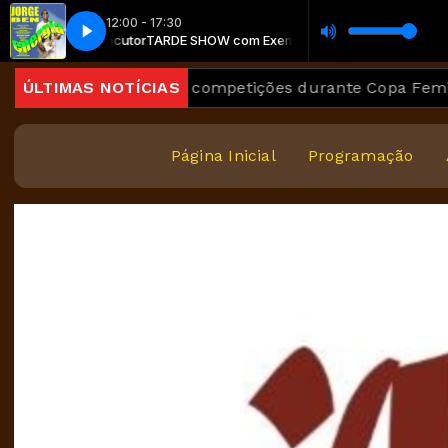
12:00 - 17:30
plo de locutor
de
Boa Tarde
TARDE SHOW com Exemplo de locutor
aralisação das competições durante Copa Feminina em 
ÚLTIMAS NOTÍCIAS
Página Inicial
Programação