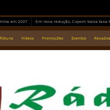
2027
Em nova redução, Copom baixa taxa Selic para 
Álbuns
Vídeos
Promoções
Eventos
Recado