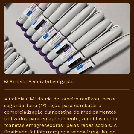
© Receita Federal/divulgação
A Polícia Civil do Rio de Janeiro realizou, nessa
segunda-feira (1º), ação para combater a
comercialização clandestina de medicamentos
utilizados para emagrecimento, vendidos como
“canetas emagrecedoras” pelas redes sociais. A
finalidade foi interromper a venda irregular de