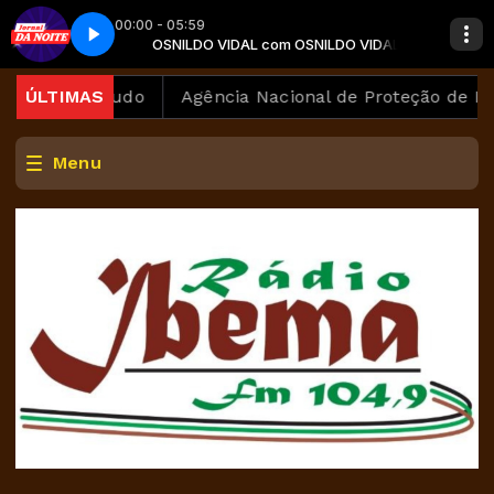
00:00 - 05:59
ILDO VIDAL
OSNILDO VIDAL com OSNILDO VIDAL
Jornal da Noite - Parte 1
onta estudo
ÚLTIMAS
Agência Nacional de Proteção de Dados i
Menu