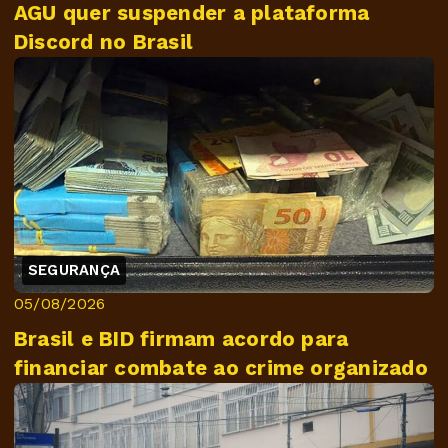
AGU quer suspender a plataforma
Discord no Brasil
SEGURANÇA
05/08/2026
Brasil e BID firmam acordo para
financiar combate ao crime organizado