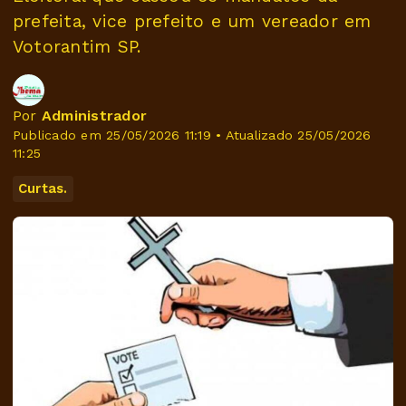
prefeita, vice prefeito e um vereador em
Votorantim SP.
Por
Administrador
Publicado em 25/05/2026 11:19 • Atualizado 25/05/2026
11:25
Curtas.