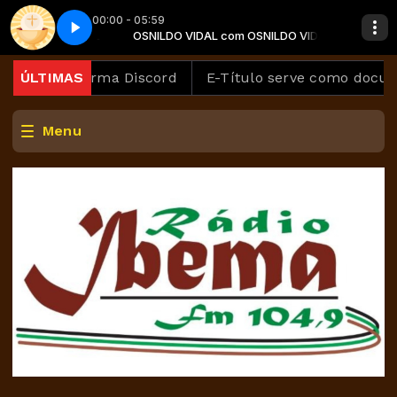
00:00 - 05:59
OSNILDO VIDAL
rte 3
OSNILDO VIDAL
OSNILDO VIDAL com OSNILDO VIDAL
Conexão católica - Parte 3
OSNILDO VIDAL com OSNILDO VIDAL
ga plataforma Discord
ÚLTIMAS
E-Título serve como documento
Menu