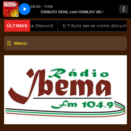
06:00 - 11:59
ra��o Brilha Som
ILDO VIDAL
OSNILDO VIDAL com OSNILDO VIDAL
01 Pra Que Te Quero Cora��o Brilha Som
lataforma Discord
ÚLTIMAS
E-Título serve como documento par
Menu