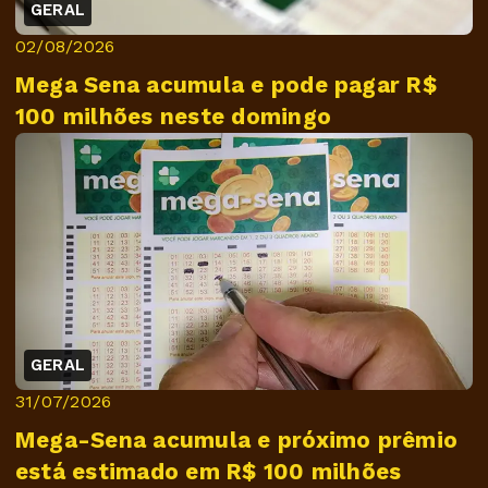
GERAL
02/08/2026
Mega Sena acumula e pode pagar R$
100 milhões neste domingo
GERAL
31/07/2026
Mega-Sena acumula e próximo prêmio
está estimado em R$ 100 milhões