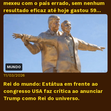
mexeu com o país errado, sem nenhum
resultado eficaz até hoje gastou 59
bilhões ...
MUNDO
11/03/2026
Rei do mundo: Estátua em frente ao
congresso USA faz crítica ao anunciar
Trump como Rei do universo.