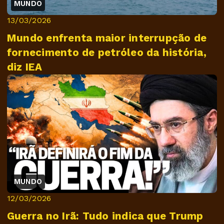
MUNDO
13/03/2026
Mundo enfrenta maior interrupção de
fornecimento de petróleo da história,
diz IEA
MUNDO
12/03/2026
Guerra no Irã: Tudo indica que Trump