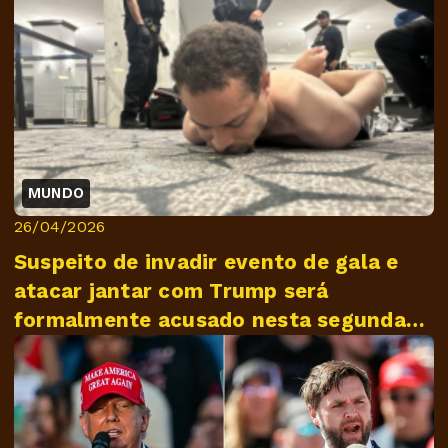
MUNDO
26/04/2026
Suspeito de invadir evento de gala e
atacar jantar com Trump será
formalmente acusado nesta segunda-
feira