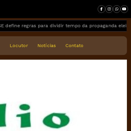
ras para dividir tempo da propaganda eleitoral gratuita
s
Locutor
Notícias
Contato