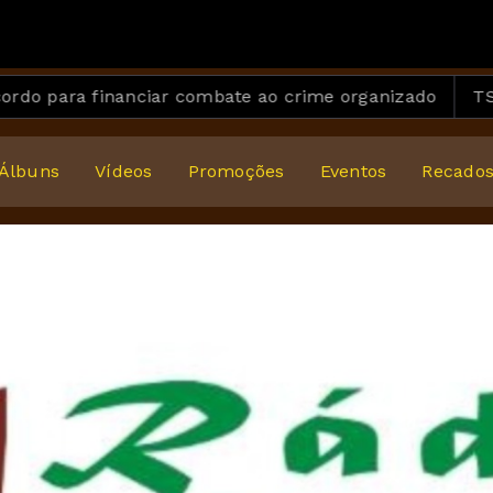
financiar combate ao crime organizado
TSE define reg
Álbuns
Vídeos
Promoções
Eventos
Recado