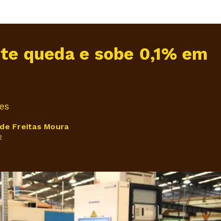
rte queda e sobe 0,1% em
es
de Freitas Moura
2