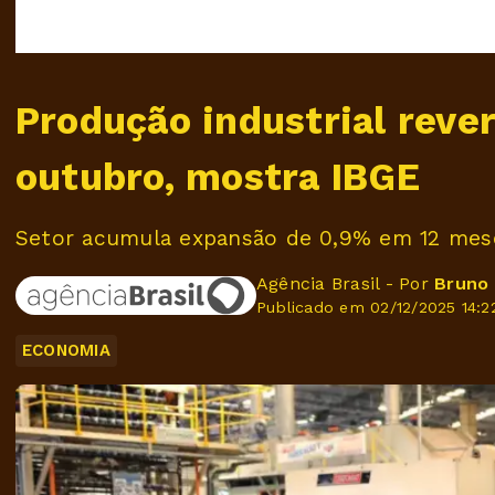
Produção industrial reve
outubro, mostra IBGE
Setor acumula expansão de 0,9% em 12 mes
Agência Brasil - Por
Bruno 
Publicado em 02/12/2025 14:2
ECONOMIA