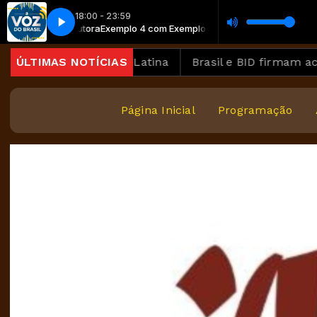
18:00 - 23:59
o de locutora
 Completo
A Voz do Brasil - Completo
Exemplo 4 com Exemplo de locutora
na América Latina
ÚLTIMAS NOTÍCIAS
Brasil e BID firmam acordo para 
Página Inicial
Programação