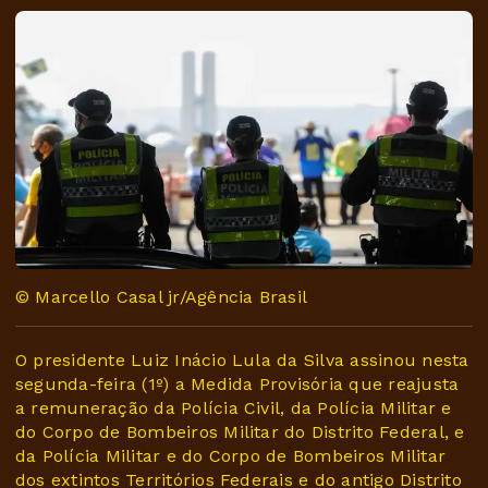
© Marcello Casal jr/Agência Brasil
O presidente Luiz Inácio Lula da Silva assinou nesta
segunda-feira (1º) a Medida Provisória que reajusta
a remuneração da Polícia Civil, da Polícia Militar e
do Corpo de Bombeiros Militar do Distrito Federal, e
da Polícia Militar e do Corpo de Bombeiros Militar
dos extintos Territórios Federais e do antigo Distrito