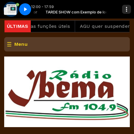
12:00 - 17:59
plo de locutor
- Parte 1
TARDE SHOW com Exemplo de locutor
Jornal repórter Brasil - Parte 1
eça outras funções úteis
ÚLTIMAS
AGU quer suspender a plat
Menu