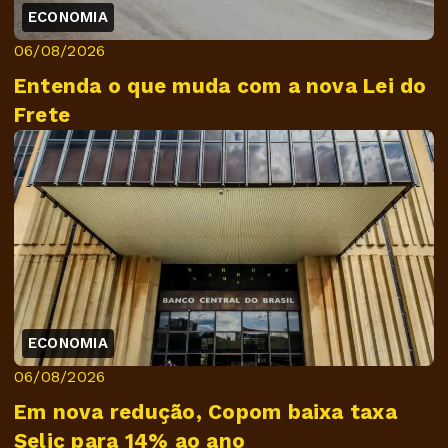
ECONOMIA
06/08/2026
Entenda o que muda com a nova Lei do
Frete
ECONOMIA
06/08/2026
Em nova redução, Copom baixa taxa
Selic para 14% ao ano